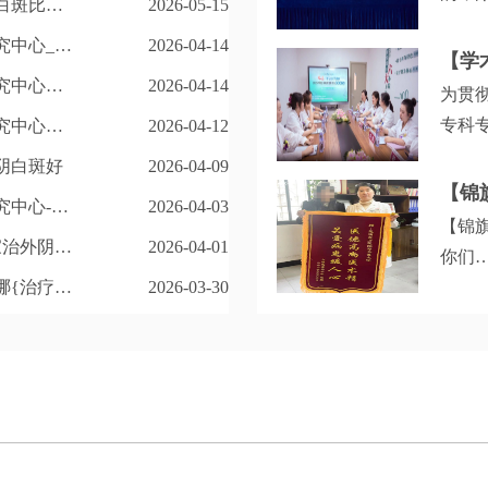
昆明什么医院治外阴白斑比较专业-外阴白斑 vs 阴道炎
2026-05-15
利召
昆明良方外阴白斑研究中心_外阴白斑怎样控制病情?
2026-04-14
明良
席，
昆明良方外阴白斑研究中心医生专业_诊疗精细。
2026-04-14
为贯彻
展开
专科
昆明良方外阴白斑研究中心治疗好吗
2026-04-12
范化发
阴白斑好
2026-04-09
有保障
昆明良方外阴白斑研究中心-技术怎么样?
2026-04-03
治策
【锦
昆明正规的医院_哪家治外阴白斑?
2026-04-01
芬教
你们
位外
昆明外阴白斑医院在哪{治疗有好技术}?
2026-03-30
旗，
治难
现了