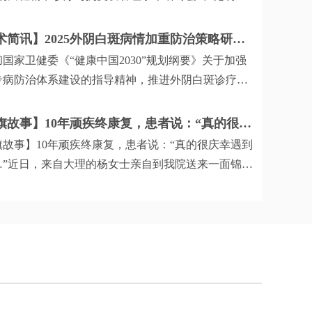
开。首都医科大学附属北京安贞医院王克芳教授与昆
方外阴白斑研究中心强海燕主任、郑云香主任共同出
【学术简讯】2025外阴白斑病情加重防治策略研讨会成功召开
围绕精准诊疗策略、抗复发管理体系等临床核心议题
国家卫健委《“健康中国2030”规划纲要》关于加强
深度对话。
专病防治体系建设的指导精神，推进外阴白斑诊疗规
展进程，我院特于7月19日召开“【名医零距离 康复
】北京三甲专家实力助阵|2025外阴白斑病情加重防
【锦旗故事】10年顽疾终康复，患者说：“真的很庆幸遇到你们…”
略研讨会”。会议特邀中国医科大学航空总医院的柳肃
旗故事】10年顽疾终康复，患者说：“真的很庆幸遇到
授，及我院特聘医师强海燕主任、郑云香主任等十余
…”近日，来自大理的杨女士亲自到我院送来一面锦
阴白斑领域的知名专家，围绕外阴白斑病情加重的防
感谢郑云香主任及全体医务人员的帮助，让她顺利实
点及临床管理策略展开了深入研讨。
康复!一起来看看这面锦旗背后的故事吧。