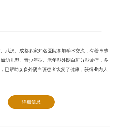
医学参考报》骨松频道编委，《中国医药》审稿专家，
《腹膜及腹膜后间隙疾病》
详细信息