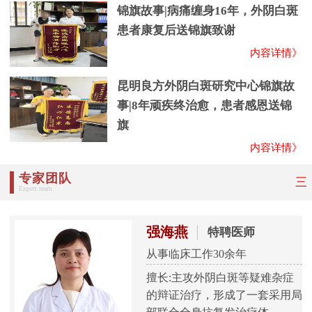
锦旗故事|病痛缠身16年，外阴白斑
患者康复后送锦旗致谢
内容详情》
昆明良方外阴白斑研究中心锦旗故
事|8年顽疾终治愈，患者感恩送锦
旗
内容详情》
专家团队
三
Expert team
强海燕
特聘医师
从事临床工作30余年
擅长:主攻外阴白斑等疑难杂症
的辩证治疗，形成了一套采用局