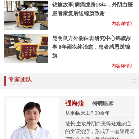
锦旗故事|病痛缠身16年，外阴白斑
患者康复后送锦旗致谢
内容详情》
昆明良方外阴白斑研究中心锦旗故
事|8年顽疾终治愈，患者感恩送锦
旗
内容详情》
专家团队
三
Expert team
强海燕
特聘医师
从事临床工作30余年
擅长:主攻外阴白斑等疑难杂症
的辩证治疗，形成了一套采用局