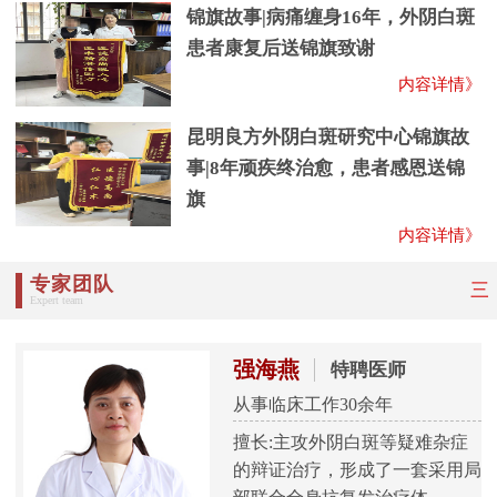
锦旗故事|病痛缠身16年，外阴白斑
患者康复后送锦旗致谢
内容详情》
昆明良方外阴白斑研究中心锦旗故
事|8年顽疾终治愈，患者感恩送锦
旗
内容详情》
专家团队
三
Expert team
强海燕
特聘医师
从事临床工作30余年
擅长:主攻外阴白斑等疑难杂症
的辩证治疗，形成了一套采用局