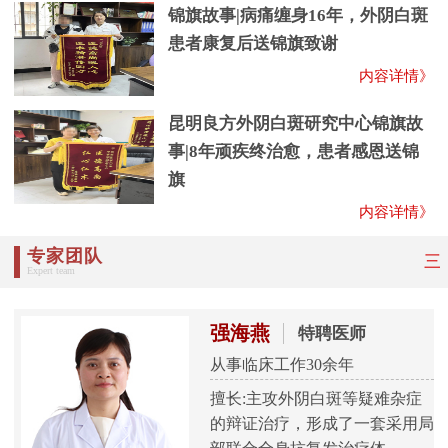
锦旗故事|病痛缠身16年，外阴白斑
患者康复后送锦旗致谢
内容详情》
昆明良方外阴白斑研究中心锦旗故
事|8年顽疾终治愈，患者感恩送锦
旗
内容详情》
专家团队
三
Expert team
强海燕
特聘医师
从事临床工作30余年
擅长:主攻外阴白斑等疑难杂症
的辩证治疗，形成了一套采用局