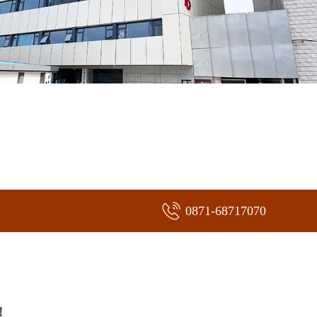
0871-68717070
！