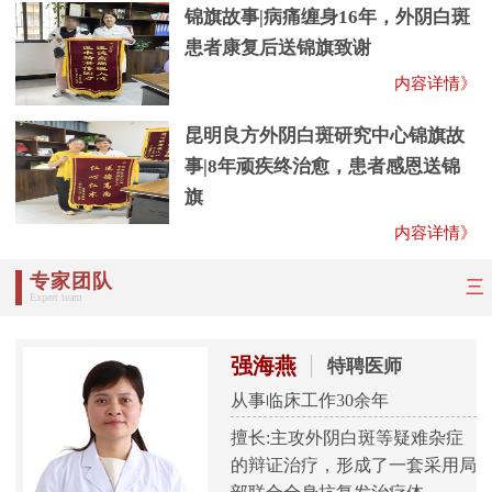
锦旗故事|病痛缠身16年，外阴白斑
患者康复后送锦旗致谢
内容详情》
昆明良方外阴白斑研究中心锦旗故
事|8年顽疾终治愈，患者感恩送锦
旗
内容详情》
专家团队
三
Expert team
强海燕
特聘医师
从事临床工作30余年
擅长:主攻外阴白斑等疑难杂症
的辩证治疗，形成了一套采用局