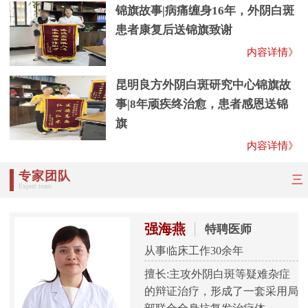
锦旗故事|病痛缠身16年，外阴白斑
患者康复后送锦旗致谢
内容详情》
昆明良方外阴白斑研究中心锦旗故
事|8年顽疾终治愈，患者感恩送锦
旗
内容详情》
专家团队
三
Expert team
强海燕
特聘医师
从事临床工作30余年
擅长:主攻外阴白斑等疑难杂症
的辩证治疗，形成了一套采用局