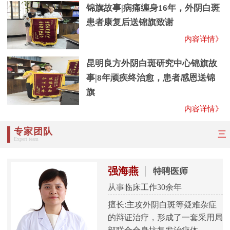
锦旗故事|病痛缠身16年，外阴白斑
患者康复后送锦旗致谢
内容详情》
昆明良方外阴白斑研究中心锦旗故
事|8年顽疾终治愈，患者感恩送锦
旗
内容详情》
专家团队
三
Expert team
强海燕
特聘医师
从事临床工作30余年
擅长:主攻外阴白斑等疑难杂症
的辩证治疗，形成了一套采用局