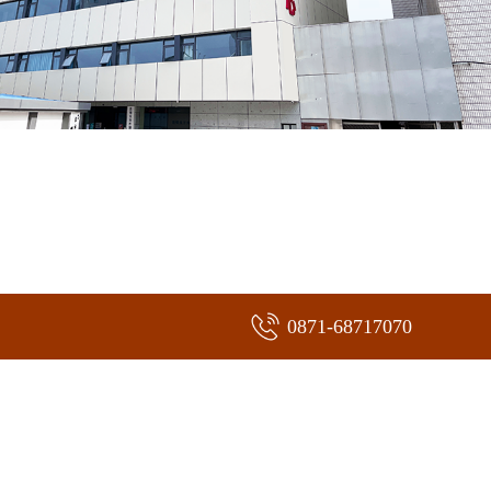
0871-68717070
。