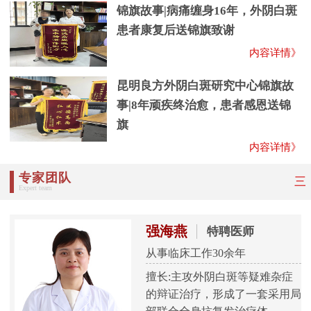
锦旗故事|病痛缠身16年，外阴白斑
患者康复后送锦旗致谢
内容详情》
昆明良方外阴白斑研究中心锦旗故
事|8年顽疾终治愈，患者感恩送锦
旗
内容详情》
专家团队
三
Expert team
强海燕
特聘医师
从事临床工作30余年
擅长:主攻外阴白斑等疑难杂症
的辩证治疗，形成了一套采用局